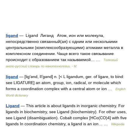
ligand
— Ligand Лиганд Атом, ион или молекула,
непосредственно связанный(ая) с одним или несколькими
центральными (комплексообразующими) атомами металла в
комплексном соединении. Чаще всего такое связывание
происходит с образованием так называемой… …
Толковый
англо-русский словарь по нанотехнологии. - М.
ligand
— [lig′ənd, lī′gənd] n. [< L ligandum, ger. of ligare, to bind:
see LIGATURE] an atom, group, ion, radical, or molecule which
forms a coordination complex with a central atom or ion …
English
World dictionary
Ligand
— This article is about ligands in inorganic chemistry. For
ligands in biochemistry, see Ligand (biochemistry). For other uses,
see Ligand (disambiguation). Cobalt complex [HCo(CO)4] with five
ligands In coordination chemistry, a ligand is an ion… …
Wikipedia