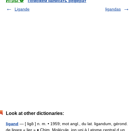
Игры ⚽
Поможем написать реферат
Ligande
ligandas
Look at other dictionaries:
ligand
— [ ligɑ̃ ] n. m. • 1959; mot angl., du lat. ligandum, gérond.
de ligare « lier » ♦ Chim. Molécule, ion uni à l atome central d un