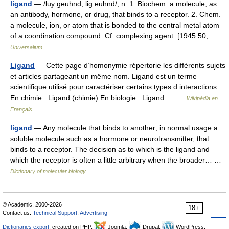
ligand
— /luy geuhnd, lig euhnd/, n. 1. Biochem. a molecule, as
an antibody, hormone, or drug, that binds to a receptor. 2. Chem.
a molecule, ion, or atom that is bonded to the central metal atom
of a coordination compound. Cf. complexing agent. [1945 50; …
Universalium
Ligand
— Cette page d’homonymie répertorie les différents sujets
et articles partageant un même nom. Ligand est un terme
scientifique utilisé pour caractériser certains types d interactions.
En chimie : Ligand (chimie) En biologie : Ligand… …
Wikipédia en
Français
ligand
— Any molecule that binds to another; in normal usage a
soluble molecule such as a hormone or neurotransmitter, that
binds to a receptor. The decision as to which is the ligand and
which the receptor is often a little arbitrary when the broader… …
Dictionary of molecular biology
© Academic, 2000-2026
18+
Contact us:
Technical Support
,
Advertising
Dictionaries export
, created on PHP,
Joomla,
Drupal,
WordPress,