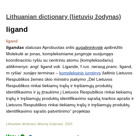
Lithuanian dictionary (lietuvių žodynas)
ligand
ligand
ligandas
statusas
Aprobuotas
sritis
augalininkystė
apibrėžtis
Molekulė ar jonas, kompleksiniame junginyje susijungęs
koordinaciniu ryšiu su centriniu atomu (kompleksodariu).
atitikmenys
:
angl.
ligand
vok.
Ligande, f
rus.
лиганд
pranc.
ligand,
m
ryšiai
:
susijęs terminas
–
kompleksinis junginys
šaltinis
Lietuvos
Respublikos žemės ūkio ministro įsakymo „Dėl Lietuvos
Respublikos rinkai tiekiamų trąšų ir tręšiamųjų produktų
identifikavimo ir jų įtraukimo į Lietuvos Respublikos rinkai tiekiamų
trąšų ir tręšiamųjų produktų identifikavimo sąrašą tvarkos aprašo ir
Lietuvos Respublikos rinkai tiekiamų trąšų ir tręšiamųjų produktų
identifikavimo sąrašo patvirtinimo“ projektas
Lithuanian dictionary (lietuvių žodynas)
.
2015
.