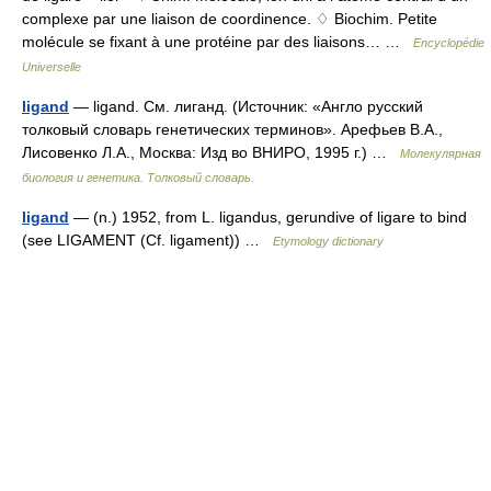
complexe par une liaison de coordinence. ♢ Biochim. Petite
molécule se fixant à une protéine par des liaisons… …
Encyclopédie
Universelle
ligand
— ligand. См. лиганд. (Источник: «Англо русский
толковый словарь генетических терминов». Арефьев В.А.,
Лисовенко Л.А., Москва: Изд во ВНИРО, 1995 г.) …
Молекулярная
биология и генетика. Толковый словарь.
ligand
— (n.) 1952, from L. ligandus, gerundive of ligare to bind
(see LIGAMENT (Cf. ligament)) …
Etymology dictionary